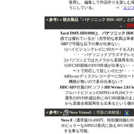
使用し、編集して作品作りを楽しむ場合はH
うにしている。 ⇒「
エジ
＜参考1＞
競合製品「パナソニック HDC-SD7」と
HD
→
Xacti DMX-HD1000
は、
パナソニック HDC-
感では優れているが（光学的な差異は筆者の
-SD7
で可能な以下の事が
出来ない。
1)ハイビジョンテレビにSDカードを入れ
・・・パナソニックプラズマテレビTH-42P
2)
パソコン
上では
カメラ
から直接
再生出
3)
AVCHD規格のDVD作成が
出来ない・
ー
ト
で対応して欲しい
のだが・・
4)
Blu-rayディスクレコーダーに
SDカー
機能が無いので多分
出来ない？
HDC-SD7
付属のPCソフト
HD Writer 2.0J 
フルハイビジョン
の
MPEG-4/H.264
通常のDVD作成以外に
AVCHD規格のま
から直接
全画面再生
も出来るという優
＜参考2＞
Nero Vision5
（
市販の体験版
）
Nero 8
（通常版10,490円、特別優待版8
ポピュラーなMPEG2形式に加えAVCHD形式
する事も可能。