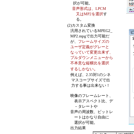
択が可能。
音声形式は、LPCM
又はMP2を選択
す
る。
(2)カスタム変換
汎用されているMPEG2_
MP2.mpgで出力可能だ
が、
フレームサイズの
ユーザ定義がグレーと
なっていて変更出来ず、
プルダウンメニューから
不本意な縦横比を選択
。
するしかない
例えば、2.35対1のシネ
マスコープサイズで出
力する事は出来ない！
映像のフレームレート、
表示アスペクト比、デ
－タレートや
音声の周波数、ビットレ
ートはかなり自由に
選択が可能。
出力結果