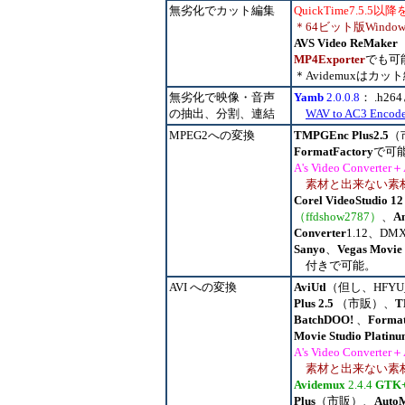
無劣化でカット編集
QuickTime7.5.5
＊64ビット版Windows
AVS Video ReMaker
MP4Exporter
でも可能
＊Avidemuxはカ
無劣化で映像・音声
Yamb
2.0.0.8
： .h2
の抽出、分割、連結
WAV to AC3 Encode
MPEG2への変換
TMPGEnc Plus2.5
（
FormatFactory
で可
A's Video Converter＋
素材と出来ない素
Corel VideoStudio 12
（ffdshow2787）
、
An
Converter
1.12、DM
Sanyo
、
Vegas
Movie
付きで可能。
AVI への変換
AviUtl
（但し、HFYU
Plus 2.5
（市販）、
T
BatchDOO!
、
Format
Movie Studio Platin
A's Video Converter＋
素材と出来ない素
Avidemux
2.4.4
GTK
Plus
（市販）、
Auto