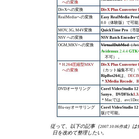
への変換
DivXへの変換
DivX Plus Converter 
RealMediaへの変換
Easy RealMedia Pro
8.0（
体験版
）で可能
MOV, 3G, M4V変換
QuickTime Pro
（
市
NSV への変換
NSV Batch Encoder
OGM,MKVへの変換
VirtualDubMod
（Av
Avidemux
2.4.4
GTK
不可） 。
＊H.264圧縮型MKV
DivX Plus Converter 
への変換
（カット編集不可）
RipBot264
は、
DECI
＊
XMedia Recode
、
H
DVDオーサリング
Corel VideoStudio 12
Sanyo
、
DVDFlick
1.3
＊Macでは、avc1De
Blu-rayオーサリング
Corel VideoStudio 12
版)で可能。
従って、以下の記事（
）は
2007.10.06作成
日を改めて整理したい。