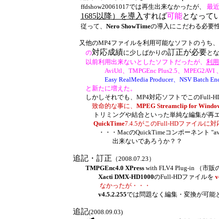
ffdshow
20061017
では再生出来なかったが、
最
1685以降）を導入
すれば
可能
となってい
従って、
Nero ShowTime
の導入にこだわる必要
又
他のMP4ファイルを利用可能なソフトのうち、
対応成績
訂正が必要
の
に
少しばかりの
と
以前利用出来ないとしたソフトだったが、
利用
AviUtl、TMPGEnc Plus2.5、
MPEG2AVI
Easy RealMedia
Producer
、
NSV Batch
En
と新たに増えた。
しかしそれでも、MP4対応ソフトで
こ
の
Full-
致命的な事に、
MPEG Streamclip for Windo
ト
リミングや結合と
いった
単純な編集が再
QuickTime
7.4.5が
このFull-HDファイル
に対
・・・Macの
QuickTimeコンポーネント
"
出来ないであろうか？？
追記・訂正
（2008.07.23）
TMPGEnc4.0 XPress
with FLV4 Plug-in （
Xacti DMX-HD1000
の
Full-HDファイル
を
v
なかったが・・・
v4.5.2.255
では問題なく編集・変換が可能とな
追記
(2008.09.03)