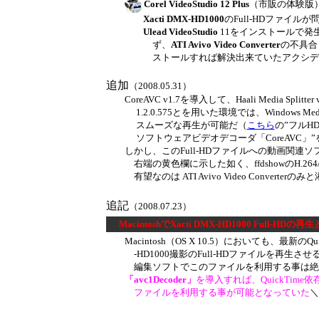
Corel VideoStudio 12 Plus
（市販の体験版
Xacti DMX-HD1000
の
Full-HDフ
ァ
イ
ルが
問
Ulead VideoStudio
11をインストールで発生し
ず、
ATI Avivo Video Converter
の不具合もMa
ストールす
れば解決出来ていたアクシデ
追加
（2008.05.31）
CoreAVC v1.7を導入して、
Haali Media Splitter 
1.2.0.575
と
を用
いた
環境では、
Windows Medi
スムー
ズ
な再生が可能
だ（
こちら
の”フルHD
ソフトウ
ェア
ビデオ
デ
コーダ「CoreAVC」
しかし、
この
Full-HD
ファイル
への動画関連ソ
右端
の黄色欄に示した如く、
ffdshowのH.
有
望なのは ATI
Avivo Video Convert
追記
（2008.07.23）
MacintoshでXacti DMX-HD1000 Full-HDの
Macintosh（OS X 10.5）においても、最新のQuick
-HD1000撮
影の
Full-HDファイル
を再生させる
編集ソフトでこのファイルを利用する事は絶
「avc1Decoder」
を導入すれば、
QuickTime
依
ファイル
を利用する事が可能となっていた
＼