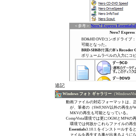
＜参考＞
Nero7 Express Esse
追記
Windows フォト ギャラリー
（WindowsVi
動画ファイルの対応フォーマットは、正規にはAVI
が、筆者の（SWF,NSV以外の再生がWindows 
MKVの再生も可能となっている。
CompVista
環境
では更にOGMとMP4の再生
環
境
では何故かこれらファイルの再
Essentials
3.10.1.
をイ
ンストールすると
ァイルを再
生する
事が出来るように