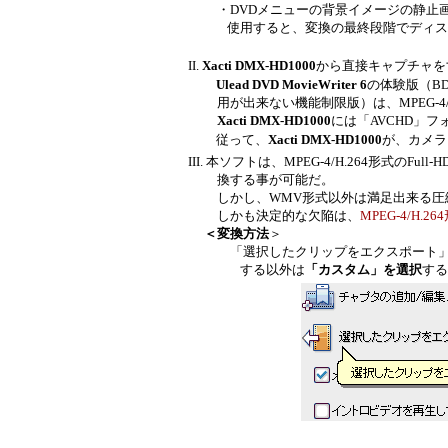
・DVDメニューの背景イメージの静止画JPEG
使用すると、変換の最終段階でディスク書
II.
Xacti DMX-HD1000
から直接キャプチャを
Ulead DVD MovieWriter 6
の体験版（BD Di
用が出来ない機能制限版）は、MPEG-4/H.
Xacti DMX-HD1000
には「AVCHD」
従って、
Xacti DMX-HD1000
が、カメラ
III.
本ソフトは、
MPEG
-4
/H.264形式の
Full
換する事が可能だ。
しかし、WMV形式以外は満足出来る圧縮形
しかも決定的な欠陥は、
MPEG-4/H.264
＜変換方法
＞
「選択したクリップをエクスポート」をクリ
する以外は
「カスタム」を選択
する