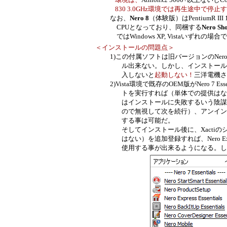
830 3.0GHz環境では再生途中で停止す
なお、
Nero 8
（体験版）はPentiumR III 
CPUとなっており、同梱する
Nero Sh
ではWindows XP, Vistaいずれの場合
＜インストールの問題点＞
1)この付属ソフトは旧バージョンのNer
ル出来ない。しかし、インストール
入しないと
起動しない！
三洋電機さ
2)
Vista環境で既存の
OEM版
がNero 7 Es
ト
を実行すれば
（単体での提供はなく
はイン
ス
トールに失敗する
いう陰謀
ので
無視して次を続行）
、ア
ンイン
する
事は可能だ。
そしてインストール
後
に、
Xacti
は
ない）を追加登録
す
れば、
Nero E
使
用
す
る事が出来
るようになる。
し