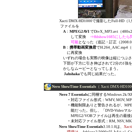
Xacti DMX-HD1000で撮影したFull-HD（1,9
ファイルを
A
：
MPEG2AVI
でDivX_MP3.avi（480
して変換
⇒
ffdshow1685にしたら
可能
となった（
追記・訂正
（2008.
B
：
携帯動画変換君
でH.264_AAC.mp4（
に再変換
いずれの場合も実際の映像は縦につぶさ
下部が下方に引き伸ばされて2分の1強を
かしなムービーとなってしまう。
Jahshaka
でも同じ結果だった。
Nero ShowTime Essentials
（
Xacti DMX-HD100
Nero 7 Essentials
に同梱するWindows 2k
・
対応ファイル形式：WMV, MOV, MP4, 
・
機能制限ありと警告されるが、MPEG2
能だった。但し、「DVD-Videoマルチチ
MPEG2/VOBファイルは再生の最後に（
・
未対応ファイル形式：RM, NSV, M
Nero ShowTime Essentials
3.10.1.0は、
Xact
環境は、
Athlonx2 5000+以上ないしC