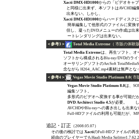
Xacti DMX-HD1000
からの「ビデオキャプ
と同様に出来ず、本ソフトはAVCHD編集後に
出来ない。しかし、
Xacti DMX-HD1000
からハードディスクに
簡単編集して他形式のファイルに変換する
但し、
凝った
DVD
メニ
ューの
作成
は
出
ートレンダリングは出来ない。
＜参考3＞
Total Media Extreme
（
市販の体験
Total Media Extreme
は、
再生ソフト、オ
ソフト
から
構成されるBlu-ray/DVDの
オーサリングソフト
のArcSoft TotalMedi
念
ながら H264_AAC.mp4素材は無声
＜参考4＞
Vegas Movie Studio Platinum 8.0
( 
Vegas Movie Studio Platinum 8.0
は、S
編集ソフト。
多形式のビデオへ変換する事が可能だが、D
DVD
Architect Studio 4.5
が
必
要
。
AVCHD
やBlu-rayへの書き出しも出来
Full-HDファイルの
利用も可能だが、M
追記・訂正
（2008.05.07）
その後の検討では
Xacti
の
Full-HD
ファイルの再生は、Wi
経由のプレイヤーでも
Haali Media Splitter1.7.6