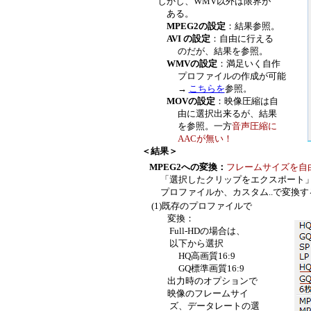
しかし、WMV以外は限界が
ある。
MPEG2の設定
：結果参照。
AVI の設定
：自由に行える
のだが、結果を参照。
WMVの設定
：満足いく自作
プロファイルの作成が可能
→
こちらを
参照。
MOVの設定
：映像圧縮は自
由に選択出来るが、結果
を参照。一方
音声圧縮に
AACが無い！
＜結果＞
MPEG2への変換
：
フレームサイズを自
「選択したクリップをエクスポート」に表
プロファイルか、カスタム..で変換する
(1)既存のプロファイルで
変換：
Full-HDの場合は、
以下から選択
HQ高画質16:9
GQ標準画質16:9
出力時のオプションで
映像のフレームサイ
ズ、データレートの選