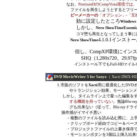
なお、
PentiumDのCompVista環境では、
フ
ァイ
ルを
再生しようとするとフリ
ビーメーカーの
「オプ
ショ
ン」-「互換性
効に設定したところ
Windo
しかし、
Nero ShowTimeEssentia
コマ堕ち再生となってしまう事に
4.1.0.1イン
Nero ShowTime
但し、CompXP環境にインス
SHQ（1,280x720、29.97f
インストール下でも
Full
-HD
ァイル
DVD MovieWriter 5 for Sanyo
（
Xacti DMX-H
I. 市販のソフトを
Xacti
用に最適化したDVD
やトランジション効果、モーションメニュ
しかし、タイムライン上で凝った編集をする
する機能を持っていない
。無論Blu-
グも出来ない（従って、Blu-rayドライ
操作感がイマイチ悪い
・複数のファイルを読み込む際に、上手く
・クリップボード経由でコピー＆ペース
・プロジェクトファイルの上書き保存でし
・モーションボタンを3個以上挿入出来