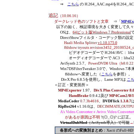
⇒
こちら
の H.264_AAC.mp4をH.264
追記
（10.06.16）
ダークレッド色のソフトと文章
⇒「
MP4E
以下の如く、検証環境を大きく変更して久々
OSは、
64ビット版Windows 7 Professional
DirectShowフィルタ・コーデック類の設定
Haali Media Splitter
v1.10.175.0
ffdshow tryouts revision3452_20100524_c
ビデオデコーダーで H.264/AVC： libav
オーディオデコーダーで AC3：liba52
AviSynth 2.5.7、
PowerDVD8 Ultra（b8.0.2
Win7DSFilterTweaker 3.0で、Window
ffdshowへ変更した（
こちら
を参照
DivX Pro 6.8.5を使用し、
Lame MP3は
こ
＜訂正・変更箇所＞
MP4Exporter
1.97
、
DivX Plus Converter 8.
HandBrake
0.9.4.2及び
MP4Cam2AVI
MediaCoder
0.7.3b4616
、
DVDFlick
1.3.0.7
RipBot264
v1.16.0は、
DECIMMATE,OUTPU
A's Video Converter＋Avivo Video Converter
があるが原因は不明
?(◎_◎)? に訂正。
VirtualDubMod
（AviSynth導入）で可能
→
各形式への
変換別
まとめ
：Xacti のFu