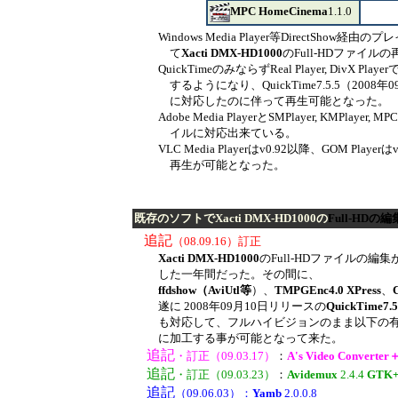
MPC HomeCinema
1.1.0
Windows Media Player等DirectShow
て
Xacti DMX-HD1000
の
Full-HDファイル
の
QuickTimeのみならずReal Player, DivX Playe
するようになり、
QuickTime7.5.5
（
2008年
に
対応した
の
に伴って再生
可能とな
った。
Adobe Media Playerと
SMPlayer, KMPlayer, M
イ
ルに対応
出来ている。
VLC Media Player
はv
0.92以降、
GOM Playerは
再生が可能となった。
既存のソフトで
Xacti DMX-HD1000
の
Full-HDの
追記
（
08.09.16）訂正
Xacti DMX-HD1000
のFull-HDファイルの
した一年
間
だっ
た。
その間に
、
ffdshow（AviUtl等
）、
TMPG
Enc4.0
XPress
、
C
遂に
2008年09月10日リリースの
QuickTime7.5
も対応して、
フル
ハイビジョンのまま以下の
に加工
す
る
事が可
能とな
って来た。
追記
・訂正
（09.03.17）
：
A's Video Converter
＋
追記
・訂正
（09.03.23）
：
Avidemux
2.4.4
GTK
追記
（09.06.03）：
Yamb
2.0.0.8