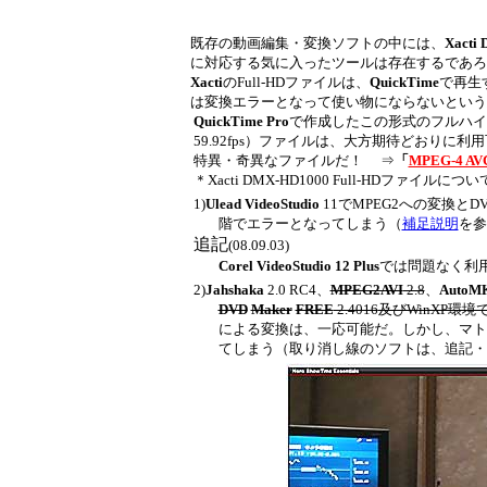
既存の動画編集・変換ソフトの中には、
Xacti
に対応する気に入ったツールは存在するであろ
Xacti
の
Full-HD
ファイルは、
QuickTime
で再生
は変換エラーとなって使い物にならないとい
う
QuickTime Pro
で作成したこの形式のフルハイビ
59.92
fps）
フ
ァイ
ル
は、大方期待どおりに利用
特異・奇異なファイルだ！ ⇒
「
MPEG-4 
＊
Xacti DMX-HD1000 Full-HDファイル
1)
Ulead VideoStudio
11で
MPEG2への
変換
と
D
階
で
エラーとなってしまう（
補足説明
を参
追記
(08.09.03)
Corel VideoStudio 12 Plus
では
問題なく利用
2)
Jahshaka
2.0 RC4、
MPEG2AVI
2.8
、
AutoM
DVD
Maker
FREE
2.4016
及びWinXP環境
による
変換は、一応
可能だ。しかし、マト
てしまう
（
取り消し線のソフトは、追記・