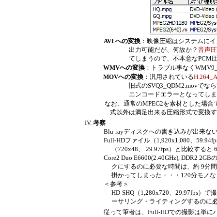
AVI への変換
：映像圧縮はシステムにイ
出力可能だが、何故か？
音声圧
てしまうので、不本意なPCM圧縮を使
WMVへの変換
：トラブル事なくWMV9_
MOVへの変換
：汎用されている
H.26
旧式のSVQ3_QDM2.movでなら変換可
エンコードエラーとなってしま
なお、通常のMPEG2を素材とした場合で
式以外は満足出来る圧縮形式で変換する
IV.
考察
Blu-rayディスクへの書き込みが出来な
Full-HDファイル（1,920x1,080、5
（720
x48、
29.97fps）と比較すると 6
Core2 Duo E6600(2.40GHz), DDR2 2GB
ク
に
するのに必要な時間は、約 9分
掛
かってしまった・・・120分モノ
＜参考＞
HD-SHQ（1,280x720、29.97f
ーサリング・ライティングするのに必
従って筆者は、Full-HDでの撮影は単にハ