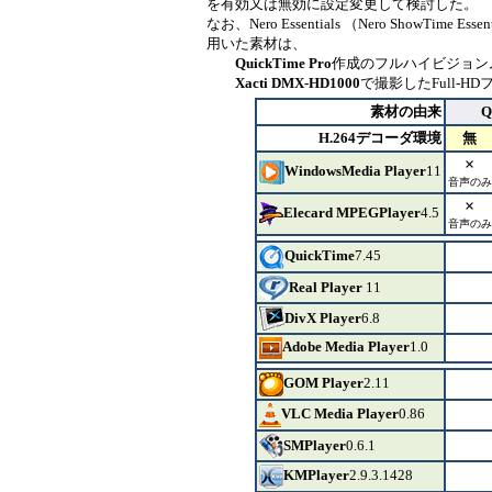
を有効又は無効に設定変更して検討した。
なお、Nero Essentials （
Nero ShowTime Essent
用いた素材は、
QuickTime Pro
作成のフルハイビジョン
Xacti DMX-HD1000
で撮影した
Full-HD
素材の由来
Q
H.264デコーダ環境
無
×
WindowsMedia
Player
11
音声のみ
×
Elecard
MPEGPlayer
4.5
音声のみ
QuickTime
7.45
Real Player
11
DivX Player
6.8
Adobe Media Player
1.0
GOM Player
2.11
VLC Media Player
0.86
SMPlayer
0.6.1
KMPlayer
2.9.3.1428