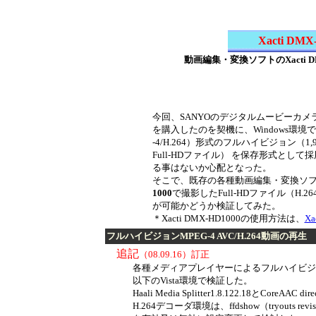
Xacti DM
動画編集・変換ソフトのXacti D
今回、SANYOのデジタルムービーカメ
を購入したのを契機に、Windows環境で
-4
/H.264）形式のフルハイビジョン（1,92
Full-HDファイル）
を保存
形式として
採
る事はないか心配となった。
そこで、既存の各種動画編集・変換ソ
1000
で
撮影
し
たFull-HDファイル（H.
が可能かどうか検証してみた。
＊Xacti DMX-HD1000の使用方法は、
Xa
フルハイビジョン
MPEG-4 AVC/H.264
動画の再生
追記
（
08.09.16）訂正
各種メディアプレイヤーによるフルハイビジ
以下のVista環境で検証した。
Haali Media Splitter1.8.122.18
と
CoreAAC direc
H.264デコーダ環境は、
ffdshow（tryouts rev