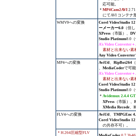
応可能。
＊
MP4Cam2AVI
2.
にてAVI コンテナ
WMV9への変換
Corel VideoStudio 12
ーメーカー6.0
（但し、
XPress
（
市販
）、
DV
Studio Platinum
8.0（
A's Video Converter＋
素材と出来ない素
Any Video Converter
MP4への変換
AviUtl
、
RipBot264
（
、
MediaCoder
で可能
A's Video Converter＋
素材と出来ない素
Corel VideoStudio 12
Studio Platinum
8.0（
＊
Avidemux
2.4.4
GT
XPress
（
市販
）、
XMedia Recode
、
H
FLV4への変換
AviUtl
、
TMPGEnc 4.
Corel VideoStudio 12
の
共存不可）。
＊H.264圧縮型FLV
MediaCoder
0.7.3b4