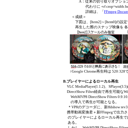
A：従来の切り取りオプションは
代わりに -vf crop=width:hei
詳細は、「
FFmpeg Docum
＜成績＞
下図は、[Item2]～[Item0]の設定で出力
再生した際のスナップ映像を 各々
↑Google Chrome再生時は
520:3
B.プレイヤーによるローカル再生
VLC MediaPlayer(1.1.2)、SPlay
DirectShow Filter経由で再生可能なWindows
WebMVP8 DirectShow Filters 0.9.10
の導入で再生が可能となる。
＊VP8のデコーダに、新ffdshow rev356
携帯動画変換君＋新FFmpegで出力されたWeb
のプレイヤーによるローカル再生では
ある。
しかし、WebMVP8 DirectShow Filtersの代わ