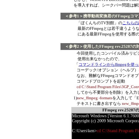
を導入すれば、シークバー問題は解
＜参考1＞
携帯動画変換君のFFmpegコ
「ぼくんちのTV別館」の
こちらの
最新のFFmpegとは若干違うようなので、更
にある最新FFmpegを使用する際のT
＜参考2＞
使用したFFmpeg rev.252
今回使用したコンパイル済みリビ
使用出来なかったので、
「
コマンドラインからffmpegを使
コーデック/オプション（ヘルプ）を
なお、難解なFFmpegコマンドオプ
コマンドプロンプトを起動
cd C:\Stand Program Files\3GP_Conv
してから不要部分を削除）を入力して「En
1)
new_ffmpeg -formats
を入力して「En
テキストに書き出すなら
new_ffmpe
FFmpeg rev.25