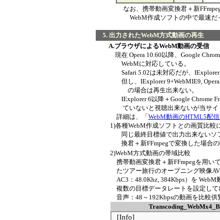
なお、携帯動画変換君＋新FFmpe
WebM作成ソフトの中で最速だ
5. 出力されたWebM方式動画の再生
A.ブラウザによるWebM動画の受信
現在 Opera 10.60以降、Google Chrome
WebMに対応している。
Safari 5.02は未対応だが、IExplorer
但し、IExplorer 9+WebMIE9, Opera 10
の場合は再生出来ない。
IExplorer 6以降＋Google Chrome
ていないと視聴出来ないが当サイト
詳細は、「
WebM動画のHTML5配
1)各種WebM作成ソフトとの画質比較
同じ最終目標値で出力出来ないソフト
換君＋新FFmpegで変換した場合の
2)WebM方式動画の帯域比較
携帯動画変換君＋新FFmpegを用いて、Corel U
たツアー旅行のオープニング映像AVCHD（1920x1
AC3：48.0Khz, 384Kbps）を We
複数の目標データレートを設定して出力され
音声：48～192Kbpsの動画を比較供
Transcoding_WebMx4_Ba