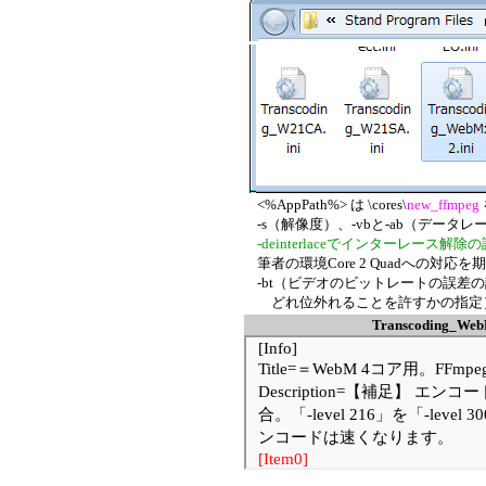
<%AppPath%> は \cores\
new_ffmpeg
-s
（解像度）、-vbと-ab（データ
-deinterlace
でインターレース解除の
筆者の環境Core 2 Quadへの対応を
-bt
（ビデオのビットレートの誤差の設
どれ位外れることを許すかの指定）
Transcoding_Web