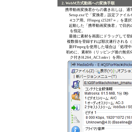
2. WebM方式動画への変換手順
携帯動画変換君からの書き出しは、通常
Setup.exeで「変換君」設定ファイ
4コア用。FFmpeg r25287＝」を
起動した「携帯動画変換君」で目的の自
を指定。
最後に素材を画面にドラッグして登録
複数個を登録すれば順次遂行される（
新FFmpegを使用した場合は「処理
初めに、素材B（リッピング後の無劣化映像19
ク付きH.264_AC3.mkv）を用い、