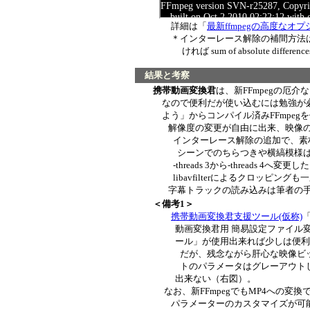
詳細は「
最新ffmpegの高度なオ
＊インターレース解除の補間方法は -il
ければ sum of absolute differences
結果と考察
携帯動画変換君
は、新FFmpegの厄
なので便利だが使い込むには勉強が必
よう」からコンパイル済みFFmpegを
解像度の変更が自由に出来、映像のデ
インターレース解除の追加で、素材がN
シーンでのちらつきや横縞模様は解消さ
-threads 3から-threads 4へ変
libavfilterによるクロッピン
字幕トラックの読み込みは筆者の手に負えな
＜備考1＞
携帯動画変換君支援ツール(仮称)
動画変換君用 簡易設定ファイル変
ール」が使用出来れば少しは便利
だが、残念ながら肝心な映像ビッ
トのパラメータはグレーアウトし
出来ない（右図）。
なお、新FFmpegでもMP4への変換
パラメーターのカスタマイズが可能