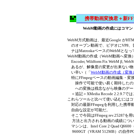
携帯動画変換君＋新FFm
WebM動画の作成にはコマ
WebM方式動画は、最近Google が
のオープン動画で、ビデオにVP8、音声
ナはMatroskaベースのWebMとな
WebM動画の作成（WebM動画へ変換）ツールには
Encoder, Wildform Fix WebM β, We
あるが、解像度の変更が出来ない物
い辛い（「
WebM動画の作成（変換
特にFFmpegベースの動画編集・変
操作で可能で使い易く期待したのだが、
への変換は残念ながら映像のデータ
＜追記＞XMedia Recode 2.2.9
これらツールと比べて使い込むにはコ
対応の最新FFmpegを利用した携
自由な設定が可能だ。
そこで今回はFFmpeg rev.252
方法と出力される動画の成績につい
マシンは、Intel Core 2 Quad Q6600
9600GT（VRAM 512MB）の自作