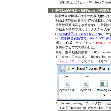
実行環境は64ビットWindows 7 Prof
1. 携帯動画変換君＋新FFmpeg の構築方
携帯動画変換君の従来の簡易使用法
今回は携帯動画変換君でWebM対応の新し
携帯動画変換君を改造せずに、最新のFF
の動画を携帯で見よう」さんから入手
1)
WebM対応の FFmpeg rev.25287
（ffm
2)「
携帯動画変換君で、WebM(VP8)動
倣して作成したプリセット
[Item0]
～
[I
を共存する方式で構築した。
即ち、携帯動画変換君（3GP_Converter0
1)「cores」フォルダに、ffmpeg_bin_core2
.
exe
とリネーム
してコピー（元の ffm
2)「default_setting」フォルダ
イルを Transcoding_WebMx4.ini と