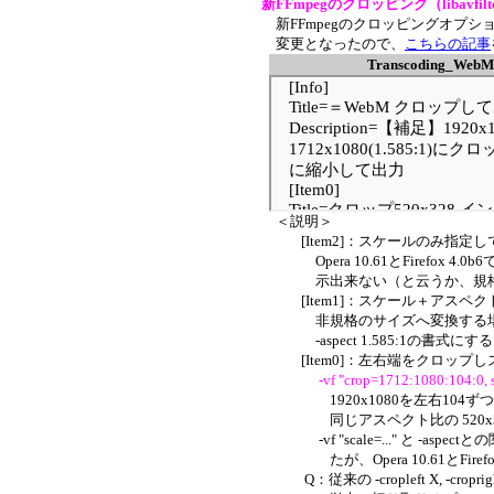
新FFmpegのクロッピング（libavf
新FFmpegのクロッピングオプションが、
変更となったので、
こちらの記事
Transcoding_WebM 
＜説明＞
[Item2]：スケールのみ指定して
Opera 10.61とFirefox 4.0
示出来ない（と云うか、規格アスペク
[Item1]：スケール＋アスペク
非規格のサイズへ変換する場合は、
-aspect 1.585:1の書式にす
[Item0]：左右端をクロップしス
-vf "crop=1712:1080:104:0, 
1920x1080を左右104ずつ削除して1
同じアスペクト比の 520x32
-vf "scale=..." と -aspectと
たが、Opera 10.61とFirefox
Q：従来の -cropleft X, -crop