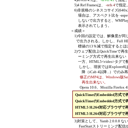
5)4
Ref Frames
は、
-refs 4
で指定
6)非規格のシネスコサイズ(640x27
場合は、アスペクト比を
-aspe
しないで出力すると、
WMP
表示されてしまう。
＜成績＞
1)今回の設定では、解像度が同じ
で出力される。しかし、Full HDから
標値の13％減で指定すると
ほ
2)ウェブ配信上QuickTimeで再生させ
ーミング方式で再生出来ない（何か
一方、HTML5<video>タグで配信す
しかし、現状ではIExplorer8
は
降
（
iCab 4以降...
）でのみ再
修正のMP4は、Windows版Safar
再生
出来ない。
Opera 10.6、Mozilla Firefox
QuickTimeのEmbedded方式で
QuickTimeのEmbedded方式で
HTML5 H.264対応ブラウザで
HTML5 H.264対応ブラウザで
3)対策として、Yamb 2.0.0.8 ないし 
FastStartストリーミング配信