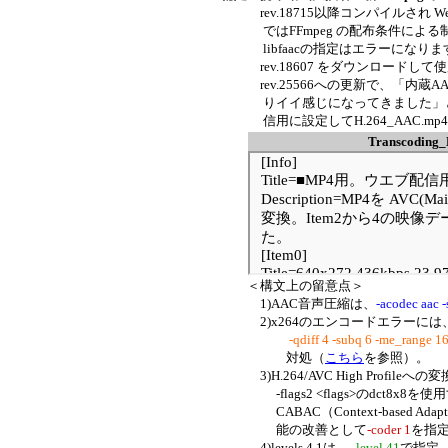
rev.18715以降コンパイルされ We
ではFFmpeg の配布条件による制限のた
libfaacの指定はエラーになりま
rev.18607 をダウンロードして使
rev.25566への更新で、「内蔵A
りイイ感じになってきました」と
信用に設定してH.264_AAC.mp
Transcoding_
＜構文上の留意点＞
1)AAC音声圧縮は、
-acodec aac -
2)x264のエンコードエラーには
-qdiff 4 -subq 6 -me_range 16 -i_
対処（
こちら
を参照）。
3)H.264/AVC High Profil
-flags2 <flags>のdct8x8
CABAC（Context-based Adaptive 
能の改善として
-coder 1
を指定
4)levels 4.1は、
-level 41
で指定