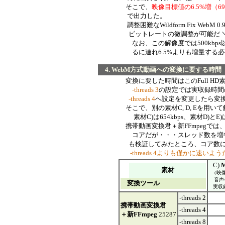
そこで、
映像目標値の6.5%増（697
で出力した。
調整困難なWildform Fix WebM 0.9βや
ビットレートの微調整が可能だ ＼(^
なお、この解像度では500kbps以下は
るに連れ6.5%よりも増量する必
4. WebM方式動画への変換に要する時間
変換に要した時間はこのFull HD素
-threads 3
の設定では実収録時間の
-threads 4
へ設定を変更したら変換時
そこで、別の素材C, D, Eを用いて
素材C)は654kbps、素材D)とE)は
携帯動画変換君＋新FFmpegでは、使用
コアだが・・・スレッド数を増やすと
も検証してみたところ、コア数に応
-threads 4よりも僅かに速いよう
C)
素材
（映像7
音声48.
変換ツール
実収録
-threads 2
携帯動画変換君
-threads 4
＋新FFmpeg
25287
-threads 8