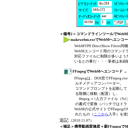
＜備考2＞コマンドラインツールでWeb
makewebm.exeでWebMへエンコ
WebMVP8 DirectShow Filters同梱
WebMエンコード用のコマンドラ
対応ファイルに制限が多いようだが、
いるとの事だ・・・筆者は未経
FFmpegでWebMへエンコード
→
FFmpegは、DOS窓でFFmpeg.
ルチメディアコンバーター。
コマンドプロンプトを起動して（バッチ
る階層に移動（配置）し、
ffmpeg -i <入力ファイル（%1）
の書式で変換（バッチではドラッ
WebMの公式サイトでFFmpegの
れたもの（
ここから
入手）を使
追記
（2010.11.07）
＜補足＞携帯動画変換君＋新FFmpegでMPEG