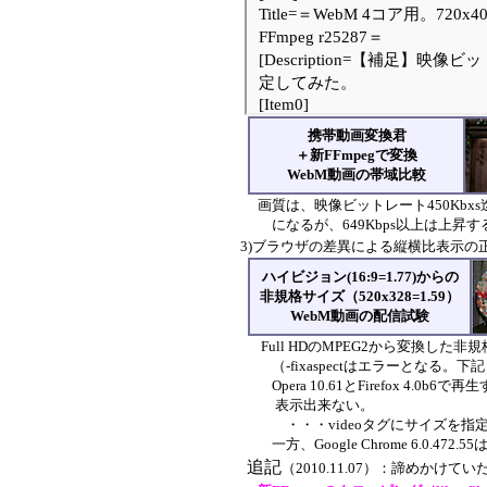
携帯動画変換君
＋新FFmpegで変換
WebM動画の帯域比較
画質は、映像ビットレート450Kbxs
になるが、649Kbps以上は上昇す
3)ブラウザの差異による縦横比表示の
ハイビジョン(16:9=1.77)からの
非規格サイズ（520x328=1.59）
WebM動画の配信試験
Full HDのMPEG2から変換した非規
（-fixaspectはエラーとなる。下記 [It
Opera 10.61とFirefox 4.0b6
表示出来ない。
・・・videoタグにサイズを指定しても
一方、Google Chrome 6.0.472
追記
（2010.11.07）：諦めか